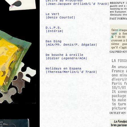
Lettre au Procureur
|
Jean-Jacques Ortlieb/L'd Track
|
Le Vert
|
Denis Courtot
|
FAST FORWAR
D.L.P.S.
|
Intérim
|
Das Ding
|
ACA/Ph. Denis/P. Ségalas
|
GAI PIED #25 -
De bouche à oreille
|
Didier Legendre/ACA
|
Holidays en Espana
|
Theresa/Merlin/L'd Track
|
OUTLET #25