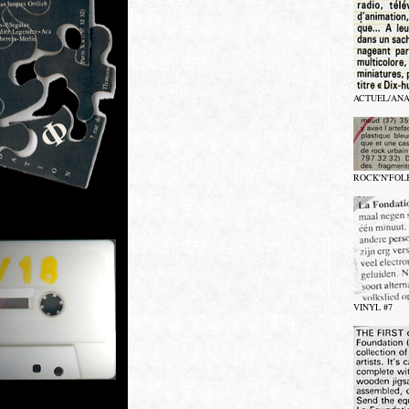
ACTUEL/ANA
ROCK'N'FOLK 
VINYL #7