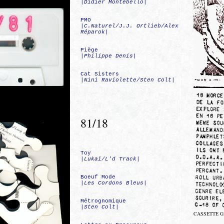
|
Didier Montebello
|
PMO
|
C.Naturel/J.J. Ortlieb/Alex
Réparok
|
Piège
|
Philippe Denis
|
Cat Sisters
|
Nini Raviolette/Sten Colt
|
81/18
Toy
|
Lukaï/L'd Track
|
Boeuf Mode
|
Les Cordons Bleus
|
Métrognomique
|
Sten Colt
|
CASSETTE G