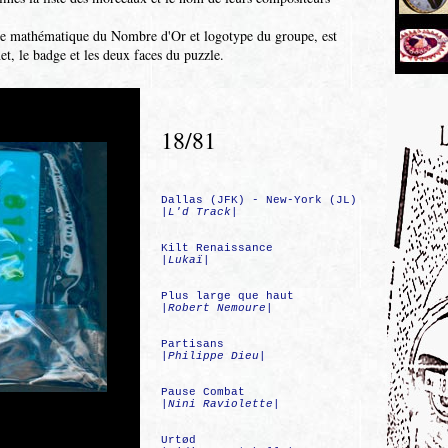
le mathématique du Nombre d'Or et logotype du groupe, est
het, le badge et les deux faces du puzzle.
18/81
Dallas (JFK) - New-York (JL)
|
L'd Track
|
Kilt Renaissance
|
Lukaï
|
Plus large que haut
|
Robert Nemoure
|
Partisans
|
Philippe Dieu
|
Pause Combat
|
Nini Raviolette
|
Urtød