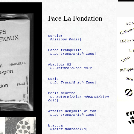
Face La Fondation
Sorcier
|
Philippe Denis
|
Force tranquille
|
L.D. Track/Erich Zann
|
Abattoir 82
|
C. Naturel/Sten Colt
|
Suzie
|
L.D. Track/Erich Zann
|
Petit meurtre
|
C. Naturel/Alex Réparok/Sten
Colt
|
Affaire Benjamin Wilton
|
L.D. Track/Erich Zann
|
b.a.b.a
|
Didier Montebello
|